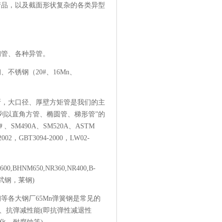
产品，以及截面形状复杂的各类异型
钢管、各种异管。
锈钢（20#、16Mn、
大口径、厚壁方矩管是我们的主
品系列以直角方管、椭圆管、梯形管”的
0＃、SM490A、SM520A、ASTM
，GBT3094-2000，LW02-
,BHNM650,NR360,NR400,B-
，武钢，莱钢)
鞍钢，攀钢等各大钢厂65Mn弹簧钢是常见的
、抗弹减性能(即抗弹性减退性