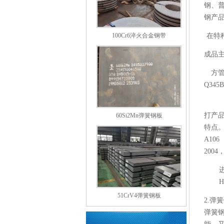
钢、
钢产
100Cr6淬火合金钢带
在特
成品
方管
Q345B
公司
打产品
60Si2Mn弹簧钢板
特点。材
A106
2004
进
51CrV4弹簧钢板
2.弹簧
弹簧