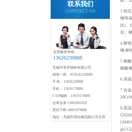
能，
联系我们
CONTACT US
3.软态
钢等
比)、
化、耐
4.耐候
钢,耐
全国服务热线：
13626239888
5.耐
无锡市承禾钢铁有限公司
耐酸角
销售一部：0510-82329888
6.高猛
手 机：13626239888
手机： 13616178886
7.合金
CAD编辑：13616178886
20Cr
仓库业务:13861861828
8.高温
剪切下料 18861679888
GH20
地址：无锡市西站物流园12号仓库
GH40
gh213