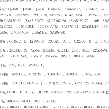
强度板:Q390,Q420,Q460,Q550,Q620,Q690,Q800,Q890,Q960,Q1100,Q13
器板：Q245R、Q345R、Q370R、16MnDR、09MnNiDR、15CrMoR、14Cr
CrMoVR、12MnNiVR、WDB620、SPV355、KP42、SB410、P235GH、P2
H(S)A515Gr60、(S)A515Gr70、(S)A516Gr60、(S)A516Gr70、410B、S2
Gr11CL2、1.25Cr0.5Mo、12Cr1MoV(R)、SA387Gr22、12Cr2Mo1R、10Cr
CrMo、13MnNiMoR、20MnMoR、SA299A/B
桥梁板：Q345qC、D、E(16Mnq)、Q370qC、D、E、Q420qC、D、E、14Mn
合金板：20CrMo、30 CrMo、35CrMo、42CrMo、20Cr、40Cr、12CrMoVi
MnMo、30CrMnSiA、50Mn2V、15CrMo、20Mn2、40Mn2、20MnSi
模具板：P20、638B、WSM30A、
线钢板：API5L-B、X52(L360)、X56(L390)、X60(L420)、X65、X70
工钢板；603（30CrMnMoRE）、GY4(28Cr2Mo）、GY5（26SiMnMo)、675(
弹板:LG900FD/ Armapro500/YP180419-11/ YP180419-14/YP180419-1
板:610L/LG375L/LG510L/ LG550L/
L/LG610L/LG650L/610XT/700XL/LG700L/LG750L/LG800L/LG850LE/LG