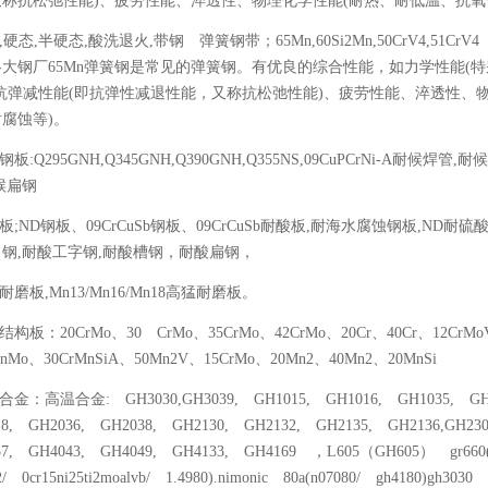
又称抗松弛性能)、疲劳性能、淬透性、物理化学性能(耐热、耐低温、抗氧
,硬态,半硬态,酸洗退火,带钢 弹簧钢带；65Mn,60Si2Mn,50CrV4,51CrV
各大钢厂65Mn弹簧钢是常见的弹簧钢。有优良的综合性能，如力学性能(
抗弹减性能(即抗弹性减退性能，又称抗松弛性能)、疲劳性能、淬透性、
腐蚀等)。
钢板:Q295GNH,Q345GNH,Q390GNH,Q355NS,09CuPCrNi-A耐候
候扁钢
酸板;ND钢板、09CrCuSb钢板、09CrCuSb耐酸板,耐海水腐蚀钢板,ND
钢,耐酸工字钢,耐酸槽钢，耐酸扁钢，
耐磨板,Mn13/Mn16/Mn18高猛耐磨板。
结构板：20CrMo、30 CrMo、35CrMo、42CrMo、20Cr、40Cr、12CrMo
MnMo、30CrMnSiA、50Mn2V、15CrMo、20Mn2、40Mn2、20MnSi
合金：高温合金: GH3030,GH3039, GH1015, GH1016, GH1035, GH10
18, GH2036, GH2038, GH2130, GH2132, GH2135, GH2136,GH23
37, GH4043, GH4049, GH4133, GH4169 ，L605（GH605） gr660(su
2/ 0cr15ni25ti2moalvb/ 1.4980).nimonic 80a(n07080/ gh4180)gh3030 