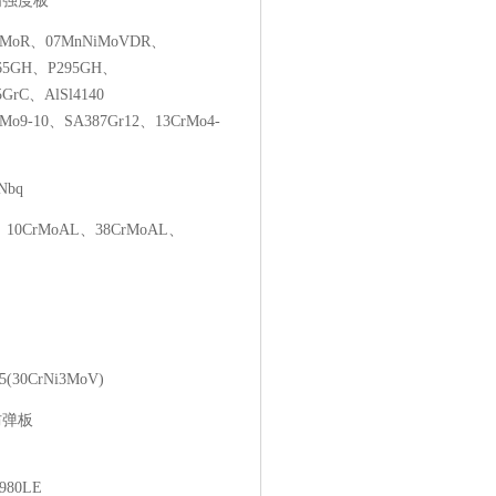
00高强度板
1MoR、07MnNiMoVDR、
65GH、P295GH、
85GrC、AlSl4140
Mo9-10、SA387Gr12、13CrMo4-
Nbq
、10CrMoAL、38CrMoAL、
30CrNi3MoV)
6防弹板
980LE