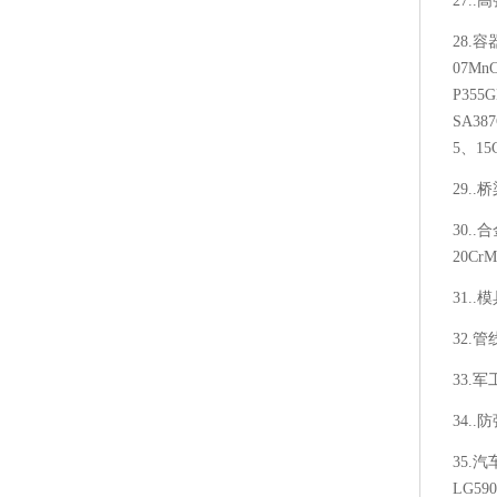
27..高
28.容
07Mn
P355G
SA387
5、15
29..
30..
20Cr
31..
32.管
33.军
34..防
35.汽车
LG590