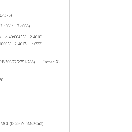
.4375)
.4061/ 2.4068)
y c-4(n06455/ 2.4610).
n10665/ 2.4617/ ns322).
F/706/725/751/783) InconelX-
30
CU(0Cr26Ni5Mo2Cu3)