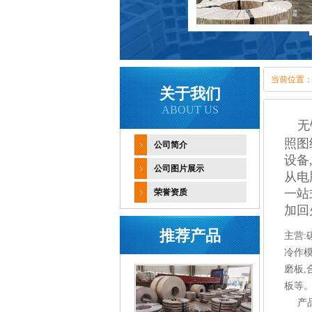
当前位置
关于我们
ABOUT US
无
照图
公司简介
设备
公司图片展示
从电
一站
荣誉资质
加回
推荐产品
主营
冷作模
磨板
板等。
产