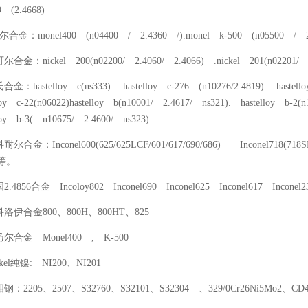
9 (2.4668)
尔合金：monel400 (n04400 / 2.4360 /).monel k-500 (n05500 / 2
尔合金：nickel 200(n02200/ 2.4060/ 2.4066) .nickel 201(n02201/ 2
合金：hastelloy c(ns333). hastelloy c-276 (n10276/2.4819). hastello
lloy c-22(n06022)hastelloy b(n10001/ 2.4617/ ns321). hastelloy b-2(
lloy b-3( n10675/ 2.4600/ ns323)
耐尔合金：Inconel600(625/625LCF/601/617/690/686) Inconel718(718SP
 等。
2.4856合金 Incoloy802 Inconel690 Inconel625 Inconel617 Inconel2
科洛伊合金800、800H、800HT、825
乃尔合金 Monel400 , K-500
ckel纯镍: NI200、NI201
相钢：2205、2507、S32760、S32101、S32304 、329/0Cr26Ni5Mo2、CD4M