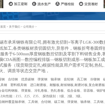
：
首页
>
关于我们
>
公司简介
>
锡市承禾钢铁有限公司,拥有激光切割+等离子LGK-300
纸加工,各类钢板材质切圆切方,异形件，钢板折弯卷圆焊
,服务于6-500mm厚度钢板数控切割及零割下料销售业务
脑CDA画图—数控编程排版—钢板切割成形—钢板加工
式服务（现货期货定扎)根据性能及用户需求可定制,热轧
火、调质等状态交货产地，
:碳钢 合结钢 优质碳钢 弹簧钢 轴承钢 齿轮钢 高工钢 冷镦钢 
具钢 塑料模具钢 进口耐磨板、耐酸板,耐候钢板,耐磨衬板,复合耐磨板,堆焊
,合金结构钢板、弹簧板、冷轧卷板、热轧卷板、低合金板、容器板、锅炉
Z向性能：Z15、Z25、Z35、.探伤级别：1级、2级、3级。
品钢种覆盖轴承钢、工具钢、合结钢、碳工钢、弹簧钢、轴承钢、工具钢