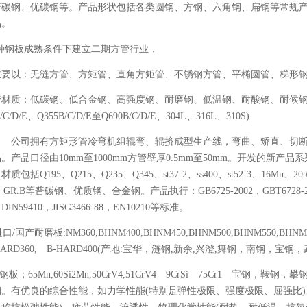
普碳钢、优碳钢等。产品形状包括各类圆钢、方钢、六角钢、扁钢等常规
品。
种钢板成熟条件下建立二期方管行业，
主要以：无缝方管、方矩管、直角方矩管、不锈钢方管、平椭圆管、梯形
材质：低碳钢、低合金钢、高强度钢、耐磨钢、低温钢、耐酸钢、耐候钢、不
/C/D/E、Q355B/C/D/E至Q690B/C/D/E、304L、316L、310S)
拥有方矩形管冷弯机组辊弯、辊挤成型生产线，弯曲、矫直、切断，
。产品口径由10mm至1000mm方管壁厚0.5mm至50mm。开发的新产
质包括Q195、Q215、Q235、Q345、st37-2、ss400、st52-3、16Mn、2
 GR.B等普碳钢、优质钢、合金钢。产品执行：GB6725-2002，GBT6728-2002
，DIN59410，JISG3466-88，EN10210等标准。
口/国产耐磨板:NM360,BHNM400,BHNM450,BHNM500,BHNM550,BHNM600
HARD360, B-HARD400(产地:宝华，涟钢,新余,兴澄,舞钢，南钢，宝钢
钢板；65Mn,60Si2Mn,50CrV4,51CrV4 9CrSi 75Cr1 宝钢，
钢。有优良的综合性能，如力学性能(特别是弹性极限、强度极限、屈强比)