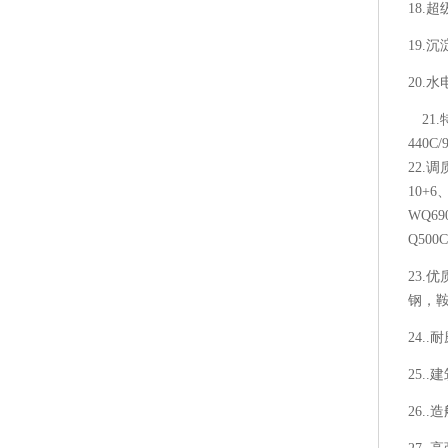
18.超
19.沉
20.水电
21.特
440C/
22.调
10+6
WQ69
Q5
23.优
钢，鞍
24..
25..
26..