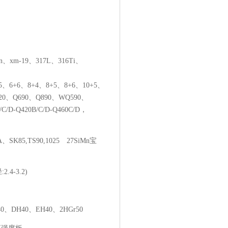
n、xm-19、317L、316Ti、
、6+6、8+4、8+5、8+6、10+5、
20、Q690、Q890、WQ590、
-Q420B/C/D-Q460C/D，
卷板，低合金，型材。
SK85,TS90,1025 27SiMn宝
4-3.2)
H40、DH40、EH40、2HGr50