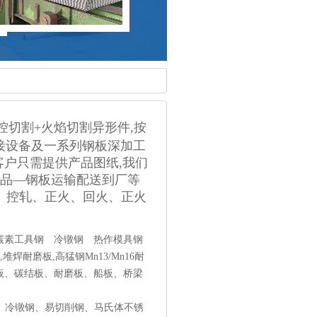
数控切割+火焰切割异形件,按
接设备及一系列钢板深加工
,客户只需提供产品图纸,我们
成品—钢板运输配送到厂等
、控轧、正火、回火、正火
碳素工具钢 冷镦钢 热作模具钢
耐磨板,高猛钢Mn13/Mn16耐
板、碳结板、耐磨板、船板、桥梁
、冷镦钢、易切削钢、马氏体不锈