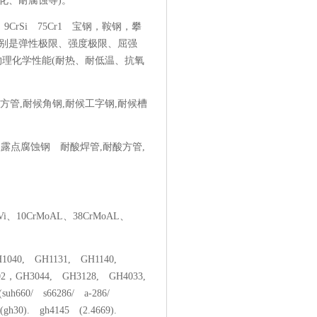
化、耐腐蚀等)。
4 9CrSi 75Cr1 宝钢，鞍钢，攀
特别是弹性极限、强度极限、屈强
物理化学性能(耐热、耐低温、抗氧
焊管,耐候方管,耐候角钢,耐候工字钢,耐候槽
耐硫酸露点腐蚀钢 耐酸焊管,耐酸方管,
Vi、10CrMoAL、38CrMoAL、
40, GH1131, GH1140,
02，GH3044, GH3128, GH4033,
h660/ s66286/ a-286/
(gh30). gh4145 (2.4669).