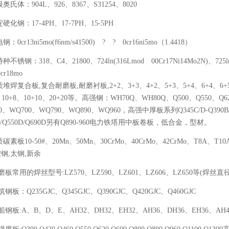
级奥氏体：904L、926、8367、S31254、8020
淀硬化钢：17-4PH、17-7PH、15-5PH
钢：0cr13ni5mo(f6nm/s41500) ? ? 0cr16ni5mo（1.4418）
种不锈钢：318、C4、21800、724ln(316Lmod 00Cr17Ni14Mo2N)、725l
9cr18mo
质堆焊复合板,复合耐磨板,耐磨衬板,2+2、3+3、4+2、5+3、5+4、6+4、6+5
、10+8、10+10、20+20等。高强钢：WH70Q、WH80Q、Q500、Q550、Q6
0、WQ700、WQ790、WQ890、WQ960，高强中厚板系列Q345C/D-Q390B/C/D
00C/Q550D/Q690D另有Q890-960电力铁塔用中板
质碳素板10-50#、20Mn、50Mn、30CrMo、40CrMo、42CrMo、T8A、T10A、
钢,太钢,新余
耐磨板常用的焊丝型号:LZ570、LZ590、LZ601、LZ606、LZ650等(焊丝直径:2.
建筑钢板：Q235GJC、Q345GJC、Q390GJC、Q420GJC、Q460GJC
造船钢板:A、B、D、E、AH32、DH32、EH32、AH36、DH36、EH36、A