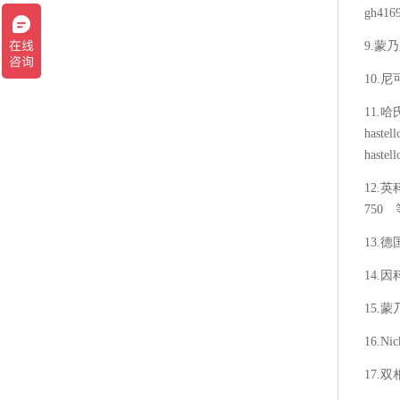
gh416
9.蒙乃
10.尼可
11.哈氏
haste
haste
12.英科
750
13.德国
14.因
15.蒙
16.Ni
17.双